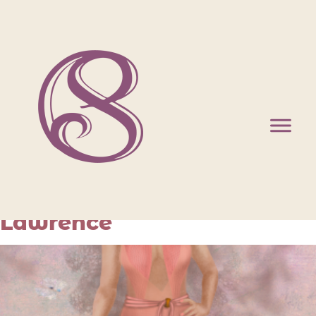
Type De Projet :
Mode
Portrait De Jennifer
Lawrence